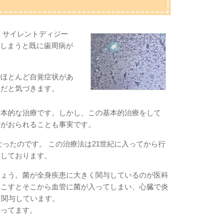
、サイレントディジー
してしまうと既に歯周病が
でほとんど自覚症状があ
病だと気づきます。
基本的な治療です。しかし、この基本的治療をして
方がおられることも事実です。
ったのです。 この治療法は21世紀に入ってから行
致しております。
しょう。菌が全身疾患に大きく関与しているのが医科
起こすとそこから血管に菌が入ってしまい、心臓で炎
も関与しています。
かってます。