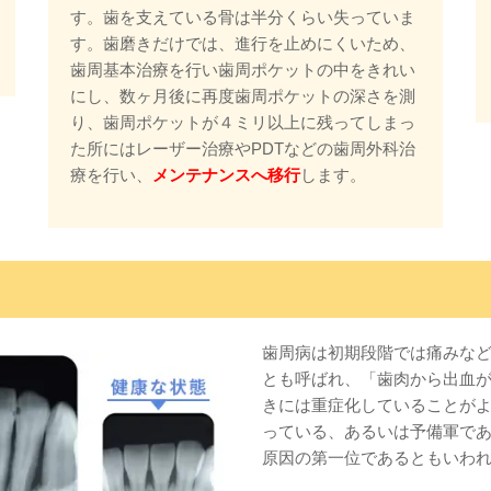
す。歯を支えている骨は半分くらい失っていま
す。歯磨きだけでは、進行を止めにくいため、
歯周基本治療を行い歯周ポケットの中をきれい
にし、数ヶ月後に再度歯周ポケットの深さを測
り、歯周ポケットが４ミリ以上に残ってしまっ
た所にはレーザー治療やPDTなどの歯周外科治
療を行い、
メンテナンスへ移行
します。
歯周病は初期段階では痛みな
とも呼ばれ、「歯肉から出血
きには重症化していることがよ
っている、あるいは予備軍で
原因の第一位であるともいわ