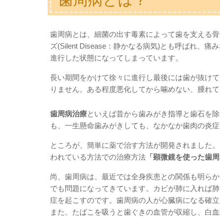
歯周病とは、細菌の出す毒素によって歯を支える
ズ(Silent Disease：静かなる病気)とも
進行した状態になってしまっています。
長い期間をかけて徐々に進行し最後には歯が抜けて
りません。ある程度悪化してから噛めない、腫れて
歯周病治療
といえば昔から歯みがき指導と歯石を除
も、一生懸命歯みがきしても、なかなか歯肉の炎症
ところが、簡単に薬で治す方法が開発されました。
われている方法での治療方法
「顕微鏡を使った歯周
尚、歯周病は、最近では全身疾患との関係も明らか
でも問題になってきています。カビが肺に入れば肺
症を起こすのです。歯周病の人が心臓病になる確立
また、たばこを吸うと歯ぐきの血管が収縮し、白血