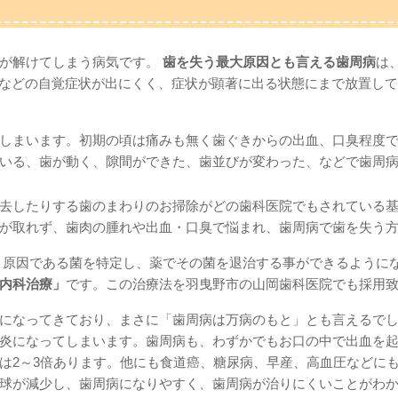
骨が解けてしまう病気です。
歯を失う最大原因とも言える歯周病
は
呼ばれ、痛みなどの自覚症状が出にくく、症状が顕著に出る状態にまで放置
しまいます。初期の頃は痛みも無く歯ぐきからの出血、口臭程度
いる、歯が動く、隙間ができた、歯並びが変わった、などで歯周
去したりする歯のまわりのお掃除がどの歯科医院でもされている
が取れず、歯肉の腫れや出血・口臭で悩まれ、歯周病で歯を失う
 原因である菌を特定し、薬でその菌を退治する事ができるようにな
内科治療」
です。この治療法を羽曳野市の山岡歯科医院でも採用
になってきており、まさに「歯周病は万病のもと」とも言えるで
炎になってしまいます。歯周病も、わずかでもお口の中で出血を
は2～3倍あります。他にも食道癌、糖尿病、早産、高血圧などに
球が減少し、歯周病になりやすく、歯周病が治りにくいことがわ