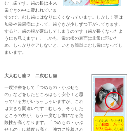
むし歯です。歯の根は本来
歯ぐきの中に覆われていま
すので、むし歯にはなりにくくなっています。しかし！実は
加齢や歯周病によって、歯ぐきが少しずつ下がってきます。
すると、歯の根が露出してしまうのです（歯が長くなったよ
うにも見えます）。しかも、歯の根の表面は非常に弱いた
め、しっかりケアしないと、いとも簡単にむし歯になってし
まいます。
大人むし歯２ 二次むし歯
一度治療をして「つめもの・かぶせも
の」などをしたところはもう安心！と思
っている方がいらっしゃいますが、これ
は大きな間違いです！むしろ、そうした
ところの方が、もう一度むし歯になる危
険性が高くなります。「つめもの・かぶ
せもの」は精度も高く、強力に接着され