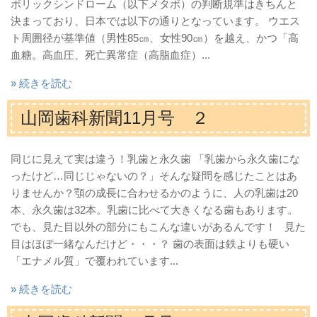
ボリックシンドローム（以下メタボ）の判断規準はきちんと
決まっており、日本では以下の通りとなっています。 ウエス
ト周囲径が基準値（男性85㎝、女性90㎝）を越え、かつ「高
血糖。高血圧、死亡異常症（高脂血症）...
» 続きを読む
山岡歯科新聞11月号 ２
同じに見えて実は違う！乳歯と永久歯 「乳歯から永久歯にな
ったけど…同じじゃないの？」そんな疑問を感じたことはあ
りませんか？顎の成長に合わせるかのように、人の乳歯は20
本、永久歯は32本。乳歯に比べて大きくなる歯もあります。
でも、見た目以外の部分にもこんな違いがあるんです！ 見た
目はほぼ一緒なんだけど・・・？ 歯の表面は鉄よりも硬い
「エナメル質」で覆われています...
» 続きを読む