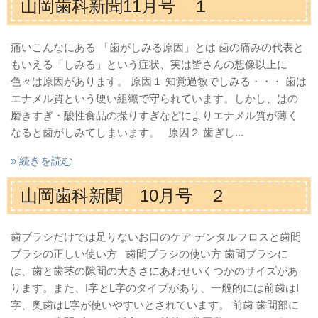
山岡歯科新聞11月号 １
痛いこんなにある 「歯がしみる原因」とは 歯の痛みの代表と
もいえる「しみる」という症状、実は皆さんの想像以上に
色々は原因があります。 原因１ 知覚過敏でしみる・・・ 歯は
エナメル質という硬い組織で守られています。しかし、はの
磨きすぎ・酸性食品の撮りすぎなどによりエナメル質が薄く
なると歯がしみてしまいます。 原因２ 歯ぎし...
» 続きを読む
山岡歯科新聞 10月号 ２
歯ブラシだけでは足りないお口のケア デンタルフロスと歯間
ブラシの正しい使い方 歯間ブラシの使い方 歯間ブラシに
は、歯と歯茎の隙間の大きさにあわせいくつかのサイズがあ
ります。また、I字とL字のタイプがあり、一般的には前歯はI
字、奥歯はL字が使いやすいとされています。 前歯 歯間部に