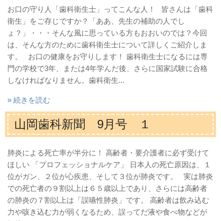
お口の守り人「歯科衛生士」ってこんな人！ 皆さんは「歯科
衛生」をご存じですか？「ああ、先生の補助の人でし
ょ？」・・・そんな風に思っている方もおおいのでは？今回
は、そんな方のために歯科衛生士について詳しくご紹介しま
す。 お口の健康をお守りします！ 歯科衛生士になるには専
門の学校で3年、または4年学んだ後、さらに国家試験に合格
しなければなりません。歯科衛生...
» 続きを読む
山岡歯科新聞 9月号 １
肺炎による死亡率が半分に！ 高齢者・要介護者に必ず受けて
ほしい 「プロフェッショナルケア」 日本人の死亡原因は、１
位がガン、２位が心疾患、そして３位が肺炎です。 実は肺炎
での死亡者の９割以上は６５歳以上であり、さらには高齢者
の肺炎の７割以上は「誤嚥性肺炎」です。 高齢者は飲み込む
力や咳き込む力が弱くなるため、誤ってだ液や食べ物などが