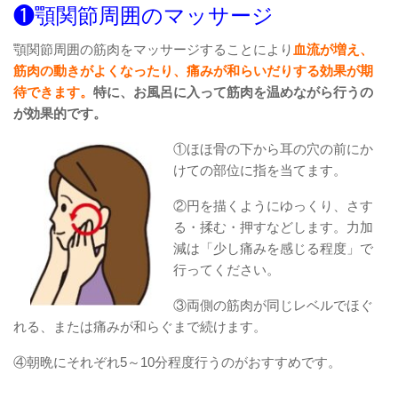
❶顎関節周囲のマッサージ
顎関節周囲の筋肉をマッサージすることにより
血流が増え、
筋肉の動きがよくなったり、痛みが和らいだりする効果が期
待できます。
特に、お風呂に入って筋肉を温めながら行うの
が効果的です。
①ほほ骨の下から耳の穴の前にか
けての部位に指を当てます。
②円を描くようにゆっくり、さす
る・揉む・押すなどします。力加
減は「少し痛みを感じる程度」で
行ってください。
③両側の筋肉が同じレベルでほぐ
れる、または痛みが和らぐまで続けます。
④朝晩にそれぞれ5～10分程度行うのがおすすめです。